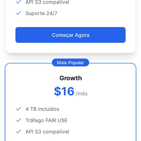
API S3 compatível
Suporte 24/7
Começar Agora
Mais Popular
Growth
$
16
/mês
4 TB incluídos
Tráfego FAIR USE
API S3 compatível